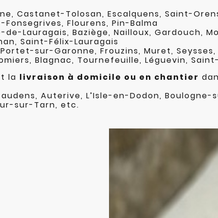
ne, Castanet-Tolosan, Escalquens, Saint-Orens
t-Fonsegrives, Flourens, Pin-Balma
e-de-Lauragais, Baziège, Nailloux, Gardouch, M
aman, Saint-Félix-Lauragais
 Portet-sur-Garonne, Frouzins, Muret, Seysses
olomiers, Blagnac, Tournefeuille, Léguevin, Sain
t la
livraison à domicile ou en chantier
dan
Gaudens, Auterive, L’Isle-en-Dodon, Boulogne-
ur-sur-Tarn, etc.