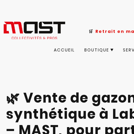
🛒
Retrait e
ACCUEIL
BOUTIQUE
SER
🌿 Vente de gazo
synthétique à La
– MAST, pour part