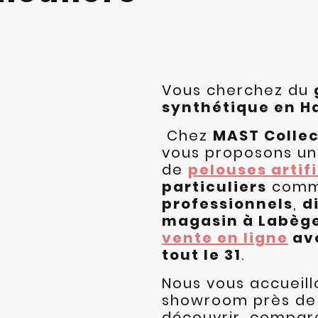
Vous cherchez du
synthétique en 
Chez
MAST Collec
vous proposons u
de
pelouses artifi
particuliers
comm
professionnels
,
d
magasin à Labège
vente en ligne
ave
tout le 31
.
Nous vous accueill
showroom près d
découvrir, compare