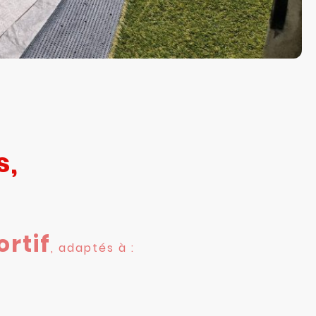
s,
ortif
, adaptés à :