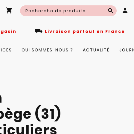
⛟
n magasin
Livraison partout en Fra
VICES
QUI SOMMES-NOUS ?
ACTUALITÉ
JOUR
n
bège (31)
iculiers