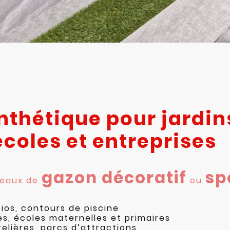
nthétique pour jardin
écoles et entreprises
gazon décoratif
sp
leaux de
ou
tios, contours de piscine
es, écoles maternelles et primaires
elières, parcs d’attractions