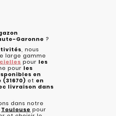
gazon
Haute-Garonne
?
tivités
, nous
ne large gamme
cielles
pour
les
e pour
les
isponibles en
 (31670)
et
en
c livraison dans
ons dans notre
e
Toulouse
pour
r et choisir le