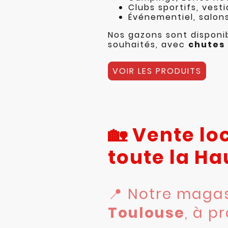
Clubs sportifs, vest
Événementiel, salon
Nos gazons sont disponi
souhaités, avec
chutes 
VOIR LES PRODUITS
🏡 Vente lo
toute la H
📍 Notre magas
Toulouse
, à p