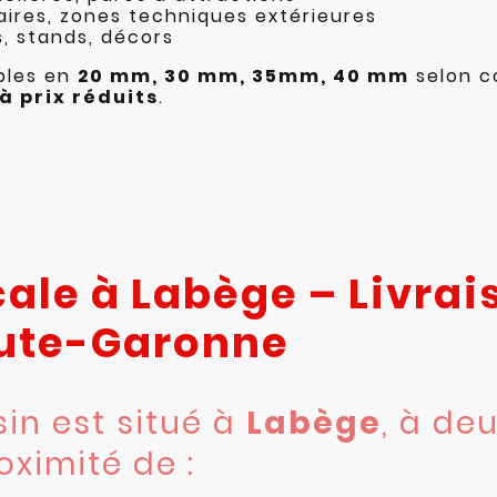
iaires, zones techniques extérieures
s, stands, décors
bles en
20 mm, 30 mm, 35mm, 40 mm
selon c
à prix réduits
.
cale à Labège – Livra
aute-Garonne
in est situé à
Labège
, à de
roximité de :