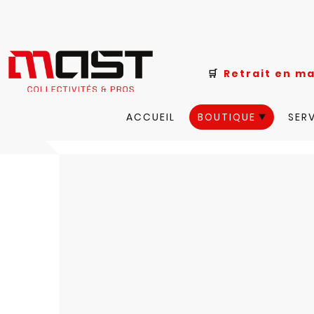
🛒
Retrait e
ACCUEIL
BOUTIQUE
SER