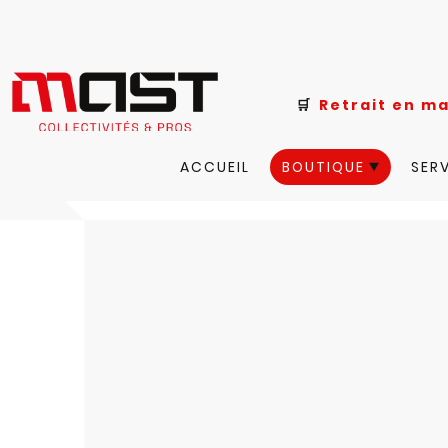
🛒
Retrait e
ACCUEIL
BOUTIQUE
SER