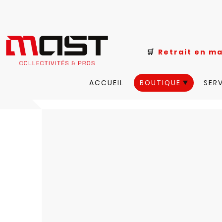
🛒
Retrait e
ACCUEIL
BOUTIQUE
SER