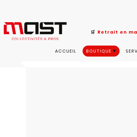
🛒
Retrait e
ACCUEIL
BOUTIQUE
SER