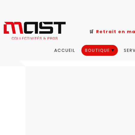
🛒
Retrait e
ACCUEIL
BOUTIQUE
SER