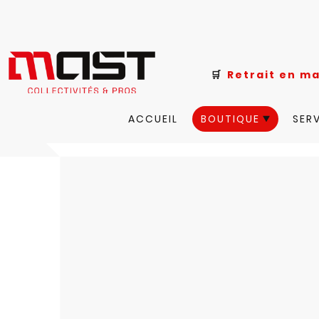
🛒
Retrait e
ACCUEIL
BOUTIQUE
SER