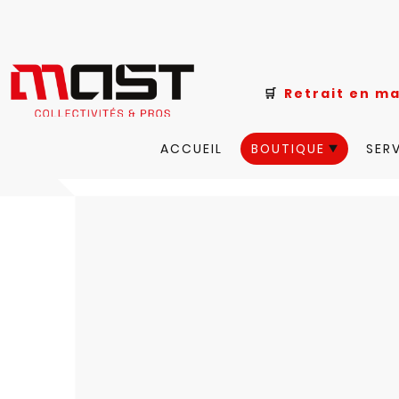
🛒
Retrait e
ACCUEIL
BOUTIQUE
SER