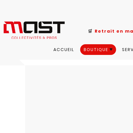
🛒
Retrait e
ACCUEIL
BOUTIQUE
SER