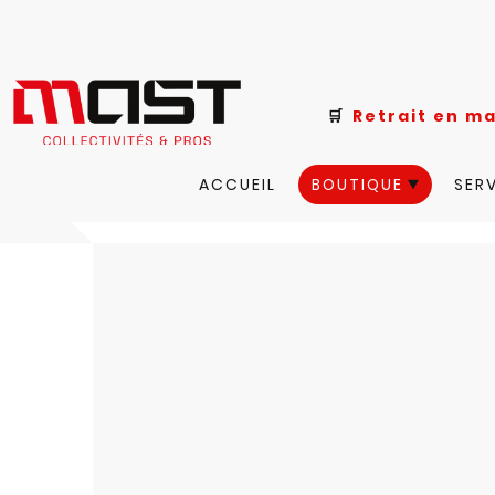
🛒
Retrait e
ACCUEIL
BOUTIQUE
SER