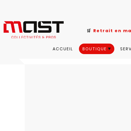
🛒
Retrait e
ACCUEIL
BOUTIQUE
SER