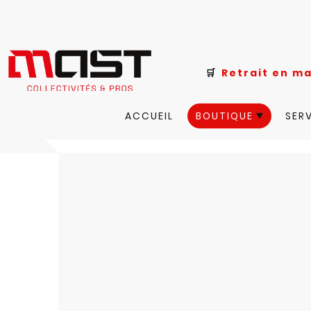
🛒
Retrait e
ACCUEIL
BOUTIQUE
SER