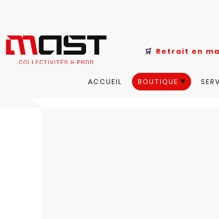
🛒
Retrait e
ACCUEIL
BOUTIQUE
SER