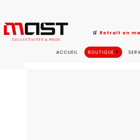
🛒
Retrait e
ACCUEIL
BOUTIQUE
SER