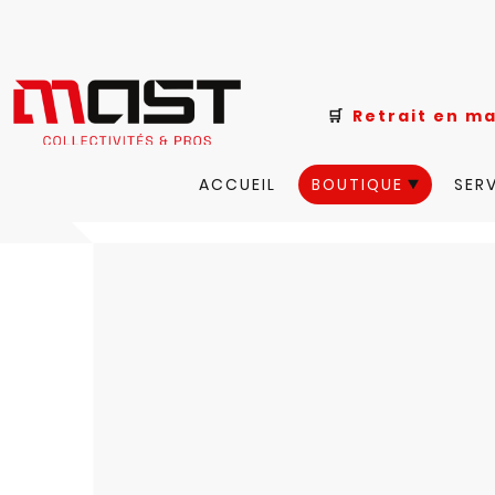
🛒
Retrait e
ACCUEIL
BOUTIQUE
SER