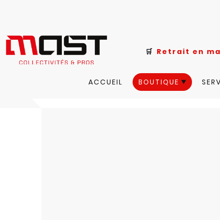
🛒
Retrait e
ACCUEIL
BOUTIQUE
SER