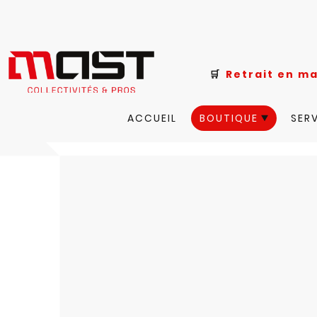
🛒
Retrait e
ACCUEIL
BOUTIQUE
SER