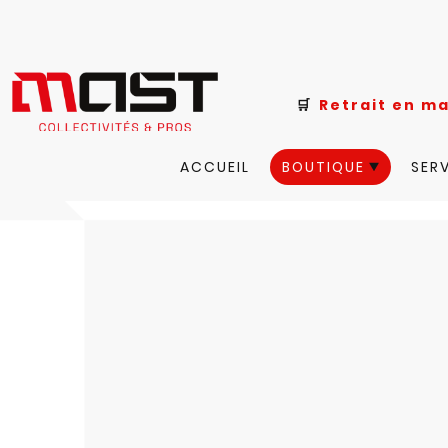
🛒
Retrait e
ACCUEIL
BOUTIQUE
SER